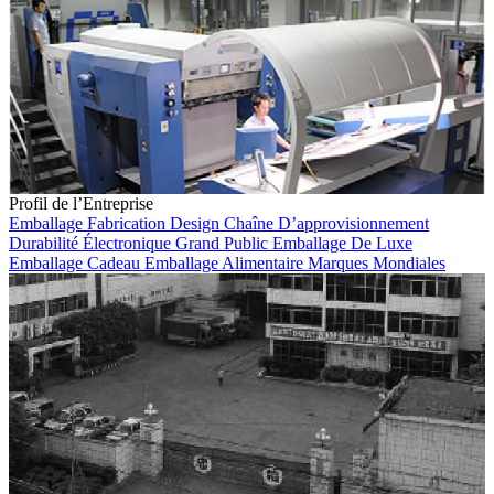
Profil de l’Entreprise
Emballage
Fabrication
Design
Chaîne D’approvisionnement
Durabilité
Électronique Grand Public
Emballage De Luxe
Emballage Cadeau
Emballage Alimentaire
Marques Mondiales