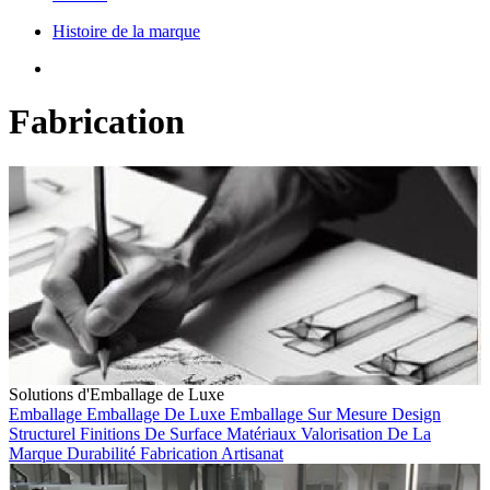
Histoire de la marque
Fabrication
Solutions d'Emballage de Luxe
Emballage
Emballage De Luxe
Emballage Sur Mesure
Design
Structurel
Finitions De Surface
Matériaux
Valorisation De La
Marque
Durabilité
Fabrication
Artisanat