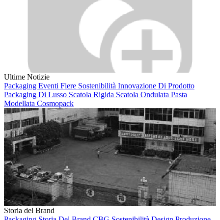
Ultime Notizie
Packaging
Eventi
Fiere
Sostenibilità
Innovazione Di Prodotto
Packaging Di Lusso
Scatola Rigida
Scatola Ondulata
Pasta
Modellata
Cosmopack
Storia del Brand
Packaging
Storia Del Brand
CBG
Sostenibilità
Design
Produzione