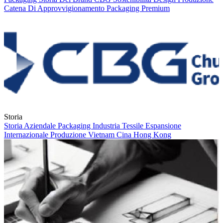
Catena Di Approvvigionamento
Packaging Premium
Storia
Storia Aziendale
Packaging
Industria Tessile
Espansione
Internazionale
Produzione
Vietnam
Cina
Hong Kong