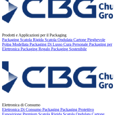
Prodotti e Applicazioni per il Packaging
Packaging
Scatola Rigida
Scatola Ondulata
Cartone Pieghevole
Polpa Modellata
Packaging Di Lusso
Cura Personale
Packaging per
Elettronica
Packaging Regalo
Packaging Sostenibile
Elettronica di Consumo
Elettronica Di Consumo
Packaging
Packaging Protettivo
Esposizione Premium
Scatola Rigida
Scatola Ondulata
Cartone