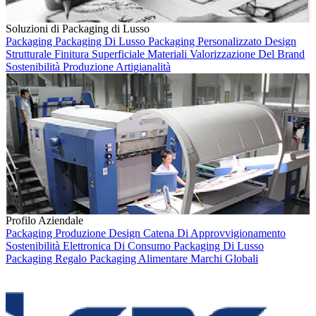
Soluzioni di Packaging di Lusso
Packaging
Packaging Di Lusso
Packaging Personalizzato
Design
Strutturale
Finitura Superficiale
Materiali
Valorizzazione Del Brand
Sostenibilità
Produzione
Artigianalità
Profilo Aziendale
Packaging
Produzione
Design
Catena Di Approvvigionamento
Sostenibilità
Elettronica Di Consumo
Packaging Di Lusso
Packaging Regalo
Packaging Alimentare
Marchi Globali