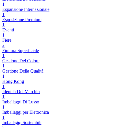
1
Espansione Internazionale
1
Esposizione Premium
1
Eventi
1
Fiere
2
Finitura Superficiale
1
Gestione Del Colore
1
Gestione Della Qualità
1
Hong Kong
1
Identità Del Marchio
1
Imballaggi Di Lusso
1
Imballaggi per Elettronica
1
Imballaggi Sostenibili
2