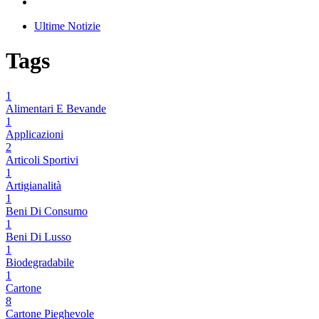
Ultime Notizie
Tags
1
Alimentari E Bevande
1
Applicazioni
2
Articoli Sportivi
1
Artigianalità
1
Beni Di Consumo
1
Beni Di Lusso
1
Biodegradabile
1
Cartone
8
Cartone Pieghevole