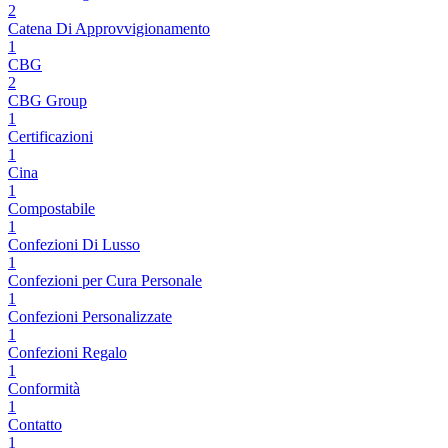
2
Catena Di Approvvigionamento
1
CBG
2
CBG Group
1
Certificazioni
1
Cina
1
Compostabile
1
Confezioni Di Lusso
1
Confezioni per Cura Personale
1
Confezioni Personalizzate
1
Confezioni Regalo
1
Conformità
1
Contatto
1