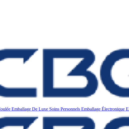
Moulée
Emballage De Luxe
Soins Personnels
Emballage Électronique
E