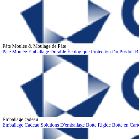
Pâte Moulée & Moulage de Pâte
Pâte Moulée
Emballage Durable
Écologique
Protection Du Produit
B
Emballage cadeau
Emballage Cadeau
Solutions D'emballage
Boîte Rigide
Boîte en Car