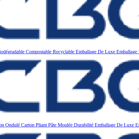
iodégradable
Compostable
Recyclable
Emballage De Luxe
Emballage 
ton Ondulé
Carton Pliant
Pâte Moulée
Durabilité
Emballage De Luxe
E