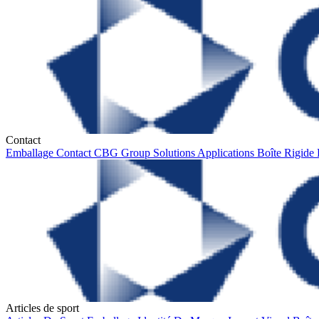
Contact
Emballage
Contact
CBG Group
Solutions
Applications
Boîte Rigide
Articles de sport