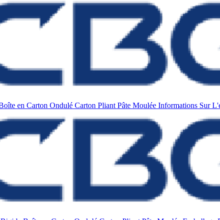
Boîte en Carton Ondulé
Carton Pliant
Pâte Moulée
Informations Sur L'